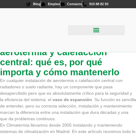
Blog
Empleo
Contacto
910 88 82 93
Vaso de expansión en
Aire Acondicionado
Energías Renovables
aerotermia y calefacción
central: qué es, por qué
importa y cómo mantenerlo
En cualquier instalación de aerotermia o calefacción central con
radiadores o suelo radiante, hay un componente que pasa
desapercibido pero que es absolutamente crítico para la seguridad y
la eficiencia del sistema: el
vaso de expansión
. Su función es sencilla
de entender, pero su correcta selección, instalación y mantenimiento
marcan la diferencia entre una instalación que dura décadas y una
que da problemas continuos.
En Climatermia llevamos desde 2005 instalando y manteniendo
sistemas de climatización en Madrid. En este artículo reunimos todo lo