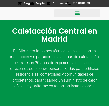
Blog
Empleo
Contacto
910 88 82 93
Quiénes somos
Aire Acondicionado
Energías Renovables
Calefacción Central en
Madrid
En Climatermia somos técnicos especialistas en
instalación y reparación de sistemas de calefacción
central. Con 20 años de experiencia en el sector,
ofrecemos soluciones personalizadas para edificios
residenciales, comerciales y comunidades de
propietarios, garantizando un suministro de calor
eficiente y uniforme en todas las instalaciones.