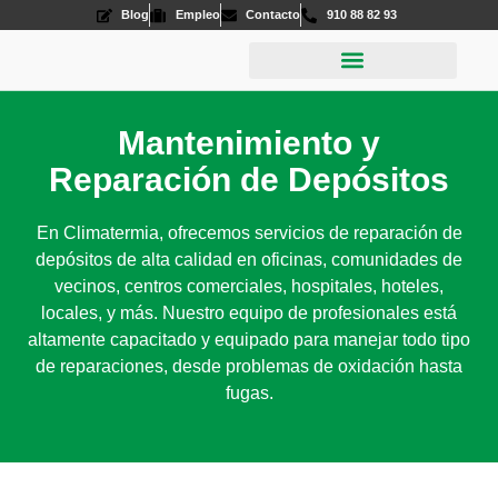
Blog
Empleo
Contacto
910 88 82 93
Aire Acondicionado
Energías Renovables
Mantenimiento y
Reparación de Depósitos
En Climatermia, ofrecemos servicios de
reparación de
depósitos
de alta calidad en oficinas, comunidades de
vecinos, centros comerciales, hospitales, hoteles,
locales, y más. Nuestro equipo de profesionales está
altamente capacitado y equipado para manejar todo tipo
de reparaciones, desde problemas de oxidación hasta
fugas.