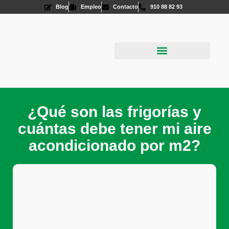
Blog
Empleo
Contacto
910 88 82 93
Aire Acondicionado
Energías Renovables
¿Qué son las frigorías y
cuántas debe tener mi aire
acondicionado por m2?