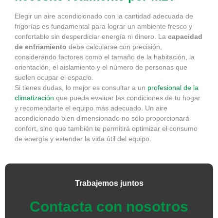
Elegir un aire acondicionado con la cantidad adecuada de
frigorías es fundamental para lograr un ambiente fresco y
confortable sin desperdiciar energía ni dinero. La
capacidad
de enfriamiento
debe calcularse con precisión,
considerando factores como el tamaño de la habitación, la
orientación, el aislamiento y el número de personas que
suelen ocupar el espacio.
Si tienes dudas, lo mejor es consultar a un
profesional de la
climatización
que pueda evaluar las condiciones de tu hogar
y recomendarte el equipo más adecuado. Un aire
acondicionado bien dimensionado no solo proporcionará
confort, sino que también te permitirá optimizar el consumo
de energía y extender la vida útil del equipo.
Trabajemos juntos
Contacta con nosotros