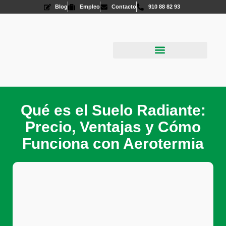
Blog
Empleo
Contacto
910 88 82 93
Aire Acondicionado
Energías Renovables
Qué es el Suelo Radiante:
Precio, Ventajas y Cómo
Funciona con Aerotermia