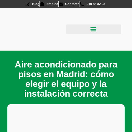
Blog
Empleo
Contacto
910 88 82 93
Aire Acondicionado
Energías Renovables
Aire acondicionado para
pisos en Madrid: cómo
elegir el equipo y la
instalación correcta